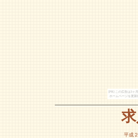
[PR] この広告は
ホームページを更新
求
平成